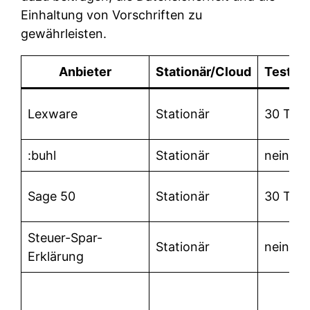
Einhaltung von Vorschriften zu
gewährleisten.
Anbieter
Stationär/Cloud
Testve
Lexware
Stationär
30 Tag
:buhl
Stationär
nein
Sage 50
Stationär
30 Tag
Steuer-Spar-
Stationär
nein
Erklärung