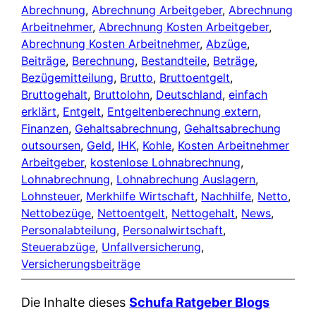
Abrechnung
, 
Abrechnung Arbeitgeber
, 
Abrechnung
Arbeitnehmer
, 
Abrechnung Kosten Arbeitgeber
, 
Abrechnung Kosten Arbeitnehmer
, 
Abzüge
, 
Beiträge
, 
Berechnung
, 
Bestandteile
, 
Beträge
, 
Bezügemitteilung
, 
Brutto
, 
Bruttoentgelt
, 
Bruttogehalt
, 
Bruttolohn
, 
Deutschland
, 
einfach
erklärt
, 
Entgelt
, 
Entgeltenberechnung extern
, 
Finanzen
, 
Gehaltsabrechnung
, 
Gehaltsabrechung
outsoursen
, 
Geld
, 
IHK
, 
Kohle
, 
Kosten Arbeitnehmer
Arbeitgeber
, 
kostenlose Lohnabrechnung
, 
Lohnabrechnung
, 
Lohnabrechung Auslagern
, 
Lohnsteuer
, 
Merkhilfe Wirtschaft
, 
Nachhilfe
, 
Netto
, 
Nettobezüge
, 
Nettoentgelt
, 
Nettogehalt
, 
News
, 
Personalabteilung
, 
Personalwirtschaft
, 
Steuerabzüge
, 
Unfallversicherung
, 
Versicherungsbeiträge
Die Inhalte dieses
Schufa Ratgeber Blogs