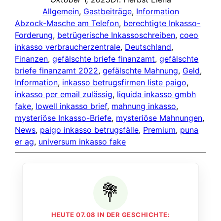
Allgemein
, 
Gastbeiträge
, 
Information
Abzock-Masche am Telefon
, 
berechtigte Inkasso-
Forderung
, 
betrügerische Inkassoschreiben
, 
coeo
inkasso verbraucherzentrale
, 
Deutschland
, 
Finanzen
, 
gefälschte briefe finanzamt
, 
gefälschte
briefe finanzamt 2022
, 
gefälschte Mahnung
, 
Geld
, 
Information
, 
inkasso betrugsfirmen liste paigo
, 
inkasso per email zulässig
, 
liquida inkasso gmbh
fake
, 
lowell inkasso brief
, 
mahnung inkasso
, 
mysteriöse Inkasso-Briefe
, 
mysteriöse Mahnungen
, 
News
, 
paigo inkasso betrugsfälle
, 
Premium
, 
puna
er ag
, 
universum inkasso fake
HEUTE 07.08 IN DER GESCHICHTE: