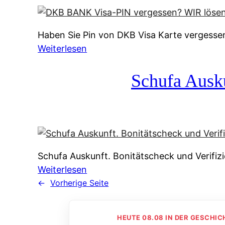
c
r
h
f
Haben Sie Pin von DKB Visa Karte vergessen
z
ü
:
Weiterlesen
e
r
D
i
v
K
Schufa Ausku
t
i
B
s
r
B
t
a
A
a
l
N
n
e
K
z
I
Schufa Auskunft. Bonitätscheck und Verifizi
V
i
m
:
Weiterlesen
i
n
a
S
←
Vorherige Seite
s
B
g
c
a
e
e
h
-
r
f
HEUTE 08.08 IN DER GESCHIC
u
P