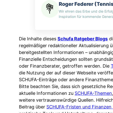
l
i
Roger Federer (Tenni
f
I
i
l
Wir ehren das Erbe und die Erfol
a
N
n
m
Inspiration für kommende Genera
A
v
e
u
e
a
s
r
u
Die Inhalte dieses
Schufa Ratgeber Blogs
di
k
g
s
regelmäßiger redaktioneller Aktualisierung ü
u
e
B
bereitgestellten Informationen – unabhängi
n
s
e
Finanzielle Entscheidungen sollten grundsät
f
s
r
oder Finanzberater, getroffen werden. Die
t
e
l
die Nutzung der auf dieser Webseite veröf
.
n
i
SCHUFA-Einträge oder andere Finanztheme
B
?
n
Bitte beachten Sie, dass sich gesetzliche 
o
W
aktuelle Informationen zu
SCHUFA-Themen
n
I
weitere vertrauenswürdige Quellen. Hilfrei
i
R
Beitrag über
SCHUFA-Fristen und Finanzen 
t
l