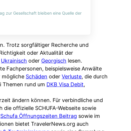
ag zur Gesellschaft bleiben eine Quelle der
n. Trotz sorgfältiger Recherche und
ichtigkeit oder Aktualität der
,
Ukrainisch
oder
Georgisch
lesen.
erte Fachpersonen, beispielsweise Anwälte
r mögliche
Schäden
oder
Verluste
, die durch
bei Themen rund um
DKB Visa Debit
,
rzeit ändern können. Für verbindliche und
ch die offizielle SCHUFA-Webseite sowie
m
Schufa Öffnungszeiten Beitrag
sowie im
ionen bietet TravelerNews.org auch