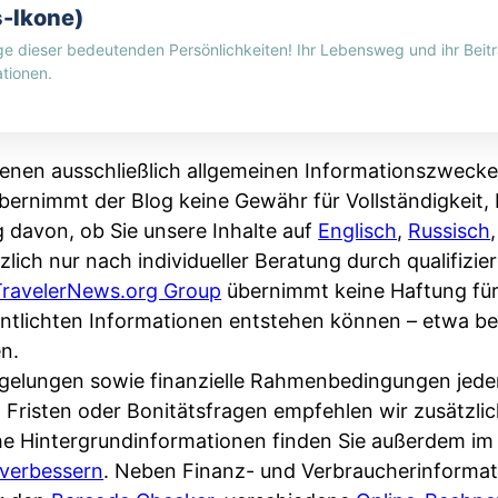
s-Ikone)
ge dieser bedeutenden Persönlichkeiten! Ihr Lebensweg und ihr Beitr
tionen.
enen ausschließlich allgemeinen Informationszwecke
bernimmt der Blog keine Gewähr für Vollständigkeit, R
g davon, ob Sie unsere Inhalte auf
Englisch
,
Russisch
zlich nur nach individueller Beratung durch qualifizi
TravelerNews.org Group
übernimmt keine Haftung fü
fentlichten Informationen entstehen können – etwa 
n.
Regelungen sowie finanzielle Rahmenbedingungen jede
, Fristen oder Bonitätsfragen empfehlen wir zusätzli
che Hintergrundinformationen finden Sie außerdem i
verbessern
. Neben Finanz- und Verbraucherinformat