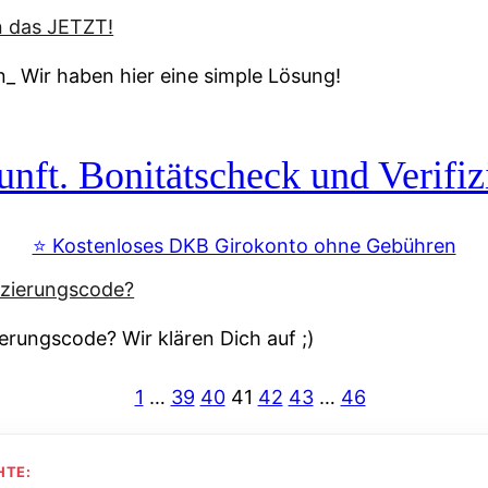
_ Wir haben hier eine simple Lösung!
nft. Bonitätscheck und Verifi
⭐️ Kostenloses DKB Girokonto ohne Gebühren
erungscode? Wir klären Dich auf ;)
1
…
39
40
41
42
43
…
46
HTE: