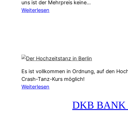
uns ist der Mehrpreis keine…
:
Weiterlesen
W
e
r
b
e
s
p
Es ist vollkommen in Ordnung, auf den Hoch
o
Crash-Tanz-Kurs möglich!
t
:
Weiterlesen
A
D
g
e
DKB BANK Vi
e
r
n
H
t
o
u