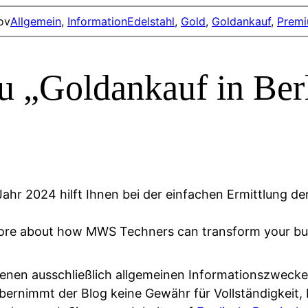
ov
Allgemein
, 
Information
Edelstahl
, 
Gold
, 
Goldankauf
, 
Prem
 „Goldankauf in Ber
ahr 2024 hilft Ihnen bei der einfachen Ermittlung d
ore about how MWS Techners can transform your busi
enen ausschließlich allgemeinen Informationszwecke
bernimmt der Blog keine Gewähr für Vollständigkeit, R