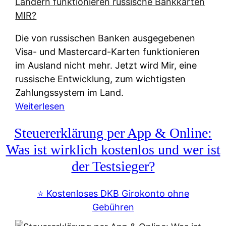
t
e
r
Die von russischen Banken ausgegebenen
n
Visa- und Mastercard-Karten funktionieren
a
im Ausland nicht mehr. Jetzt wird Mir, eine
t
russische Entwicklung, zum wichtigsten
i
Zahlungssystem im Land.
v
:
Weiterlesen
e
Z
&
Steuererklärung per App & Online:
a
f
h
Was ist wirklich kostenlos und wer ist
r
l
der Testsieger?
e
u
i
n
⭐️ Kostenloses DKB Girokonto ohne
e
g
Gebühren
A
s
u