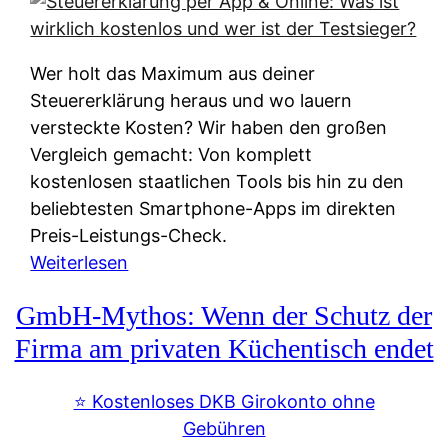
s
s
y
k
s
u
Wer holt das Maximum aus deiner
t
n
Steuererklärung heraus und wo lauern
e
f
versteckte Kosten? Wir haben den großen
m
t
Vergleich gemacht: Von komplett
M
e
kostenlosen staatlichen Tools bis hin zu den
I
i
beliebtesten Smartphone-Apps im direkten
R
e
Preis-Leistungs-Check.
:
n
:
Weiterlesen
W
:
S
i
GmbH-Mythos: Wenn der Schutz der
W
t
e
e
e
Firma am privaten Küchentisch endet
u
r
u
n
s
e
⭐️ Kostenloses DKB Girokonto ohne
d
p
r
Gebühren
i