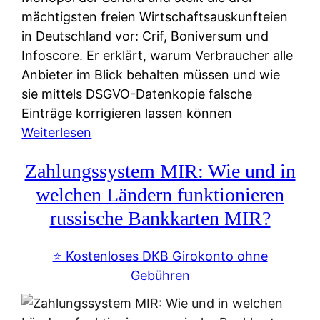
mächtigsten freien Wirtschaftsauskunfteien
in Deutschland vor: Crif, Boniversum und
Infoscore. Er erklärt, warum Verbraucher alle
Anbieter im Blick behalten müssen und wie
sie mittels DSGVO-Datenkopie falsche
Einträge korrigieren lassen können
:
Weiterlesen
S
Zahlungssystem MIR: Wie und in
c
h
welchen Ländern funktionieren
u
russische Bankkarten MIR?
f
a
⭐️ Kostenloses DKB Girokonto ohne
-
Gebühren
A
l