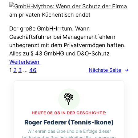
e
e
n
i
r
w
c
k
e
h
l
Der große GmbH-Irrtum: Wann
l
e
ä
Geschäftsführer bei Managementfehlern
c
r
r
unbegrenzt mit dem Privatvermögen haften.
h
t
u
Alles zu § 43 GmbHG und D&O-Schutz
e
I
n
:
Weiterlesen
n
h
g
G
1
2
3
…
46
Nächste Seite
→
L
r
p
m
ä
e
e
b
n
D
r
H
d
a
A
-
e
t
p
M
r
HEUTE 08.08 IN DER GESCHICHTE:
e
p
y
n
Roger Federer (Tennis-Ikone)
n
&
t
f
Wir ehren das Erbe und die Erfolge dieser
w
O
h
u
bedeutenden Persönlichkeiten! Ihr Lebensweg