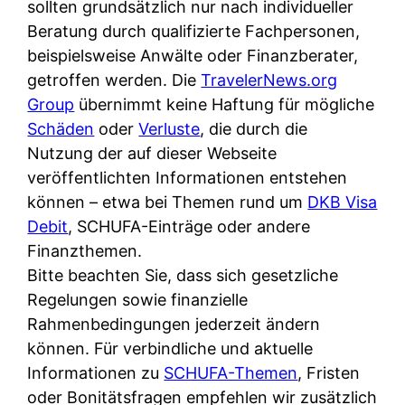
d
sollten grundsätzlich nur nach individueller
s
i
e
Beratung durch qualifizierte Fachpersonen,
c
c
r
beispielsweise Anwälte oder Finanzberater,
h
h
F
getroffen werden. Die
TravelerNews.org
e
k
i
Group
übernimmt keine Haftung für mögliche
B
o
r
Schäden
oder
Verluste
, die durch die
a
s
m
Nutzung der auf dieser Webseite
n
t
a
veröffentlichten Informationen entstehen
k
e
a
können – etwa bei Themen rund um
DKB Visa
k
n
m
Debit
, SCHUFA-Einträge oder andere
a
l
p
Finanzthemen.
r
o
r
Bitte beachten Sie, dass sich gesetzliche
t
s
i
Regelungen sowie finanzielle
e
u
v
Rahmenbedingungen jederzeit ändern
n
n
a
können. Für verbindliche und aktuelle
M
d
t
Informationen zu
SCHUFA-Themen
, Fristen
I
w
e
oder Bonitätsfragen empfehlen wir zusätzlich
R