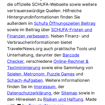
e
n
die offizielle SCHUFA-Webseite sowie weitere
?
r
K
vertrauenswürdige Quellen. Hilfreiche
i
ü
Hintergrundinformationen finden Sie
s
c
außerdem im
Schufa Öffnungszeiten Beitrag
t
h
sowie im Beitrag über
SCHUFA-Fristen und
d
e
Finanzen verbessern
. Neben Finanz- und
e
n
Verbraucherinformationen bietet
r
t
TravelerNews.org auch praktische Tools und
T
i
Unterhaltung, darunter den
Barcode
e
s
Checker
, verschiedene
Online-Rechner &
s
c
Textminimierung
sowie eine Sammlung von
t
h
Spielen, Metronom, Puzzle Games
und
s
e
Schach-Aufgaben
. Weitere Informationen
i
n
finden Sie im
Impressum
, der
e
d
Datenschutzerklärung
, der
Sitemap
sowie in
g
e
den Hinweisen zu
Risiken und Haftung
. Made
e