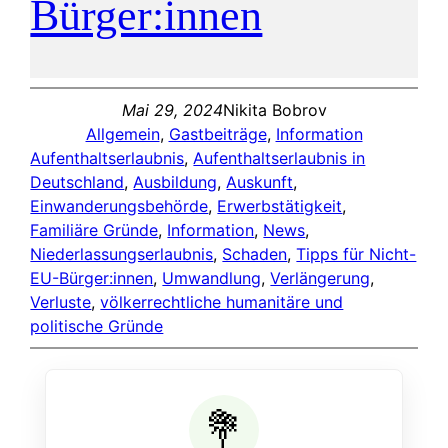
Bürger:innen
Mai 29, 2024
Nikita Bobrov
Allgemein
, 
Gastbeiträge
, 
Information
Aufenthaltserlaubnis
, 
Aufenthaltserlaubnis in
Deutschland
, 
Ausbildung
, 
Auskunft
, 
Einwanderungsbehörde
, 
Erwerbstätigkeit
, 
Familiäre Gründe
, 
Information
, 
News
, 
Niederlassungserlaubnis
, 
Schaden
, 
Tipps für Nicht-
EU-Bürger:innen
, 
Umwandlung
, 
Verlängerung
, 
Verluste
, 
völkerrechtliche humanitäre und
politische Gründe