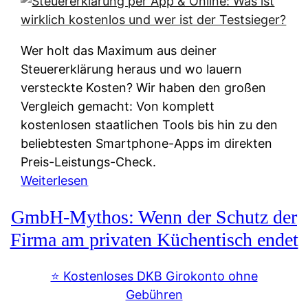
s
s
y
k
s
u
Wer holt das Maximum aus deiner
t
n
Steuererklärung heraus und wo lauern
e
f
versteckte Kosten? Wir haben den großen
m
t
Vergleich gemacht: Von komplett
M
e
kostenlosen staatlichen Tools bis hin zu den
I
i
beliebtesten Smartphone-Apps im direkten
R
e
Preis-Leistungs-Check.
:
n
:
Weiterlesen
W
:
S
i
GmbH-Mythos: Wenn der Schutz der
W
t
e
e
e
Firma am privaten Küchentisch endet
u
r
u
n
s
e
⭐️ Kostenloses DKB Girokonto ohne
d
p
r
Gebühren
i