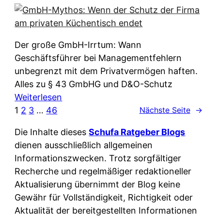
e
e
n
i
r
w
c
k
e
h
l
Der große GmbH-Irrtum: Wann
l
e
ä
Geschäftsführer bei Managementfehlern
c
r
r
unbegrenzt mit dem Privatvermögen haften.
h
t
u
Alles zu § 43 GmbHG und D&O-Schutz
e
I
n
:
Weiterlesen
n
h
g
G
1
2
3
…
46
Nächste Seite
→
L
r
p
m
ä
e
Die Inhalte dieses
Schufa Ratgeber Blogs
e
b
n
D
dienen ausschließlich allgemeinen
r
H
d
a
Informationszwecken. Trotz sorgfältiger
A
-
e
t
Recherche und regelmäßiger redaktioneller
p
M
r
e
Aktualisierung übernimmt der Blog keine
p
y
n
n
Gewähr für Vollständigkeit, Richtigkeit oder
&
t
f
w
Aktualität der bereitgestellten Informationen
O
h
u