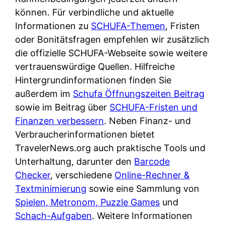
d
s
können. Für verbindliche und aktuelle
i
e
c
Informationen zu
SCHUFA-Themen
, Fristen
c
r
h
oder Bonitätsfragen empfehlen wir zusätzlich
h
F
e
die offizielle SCHUFA-Webseite sowie weitere
k
i
B
vertrauenswürdige Quellen. Hilfreiche
o
r
a
Hintergrundinformationen finden Sie
s
m
n
außerdem im
Schufa Öffnungszeiten Beitrag
t
a
k
sowie im Beitrag über
SCHUFA-Fristen und
e
a
k
Finanzen verbessern
. Neben Finanz- und
n
m
a
Verbraucherinformationen bietet
l
p
r
TravelerNews.org auch praktische Tools und
o
r
t
Unterhaltung, darunter den
Barcode
s
i
e
Checker
, verschiedene
Online-Rechner &
u
v
n
Textminimierung
sowie eine Sammlung von
n
a
M
Spielen, Metronom, Puzzle Games
und
d
t
I
Schach-Aufgaben
. Weitere Informationen
w
e
R