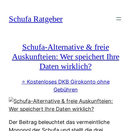
Zum
Inhalt
Schufa Ratgeber
springen
Schufa-Alternative & freie
Auskunfteien: Wer speichert Ihre
Daten wirklich?
⭐️ Kostenloses DKB Girokonto ohne
Gebühren
Der Beitrag beleuchtet das vermeintliche
Monopol der Schufa und stellt die drei