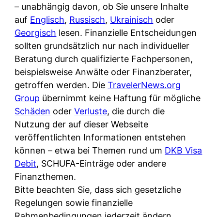
i
– unabhängig davon, ob Sie unsere Inhalte
n
o
n
r
auf
Englisch
,
Russisch
,
Ukrainisch
oder
l
s
k
k
Georgisch
lesen. Finanzielle Entscheidungen
i
:
t
l
sollten grundsätzlich nur nach individueller
n
W
i
i
Beratung durch qualifizierte Fachpersonen,
e
e
o
c
beispielsweise Anwälte oder Finanzberater,
:
n
n
h
getroffen werden. Die
TravelerNews.org
W
n
i
?
Group
übernimmt keine Haftung für mögliche
a
d
e
Schäden
oder
Verluste
, die durch die
s
e
r
Nutzung der auf dieser Webseite
i
r
e
veröffentlichten Informationen entstehen
s
S
n
können – etwa bei Themen rund um
DKB Visa
t
c
r
Debit
, SCHUFA-Einträge oder andere
w
h
u
Finanzthemen.
i
u
s
Bitte beachten Sie, dass sich gesetzliche
r
t
s
Regelungen sowie finanzielle
k
z
i
Rahmenbedingungen jederzeit ändern
l