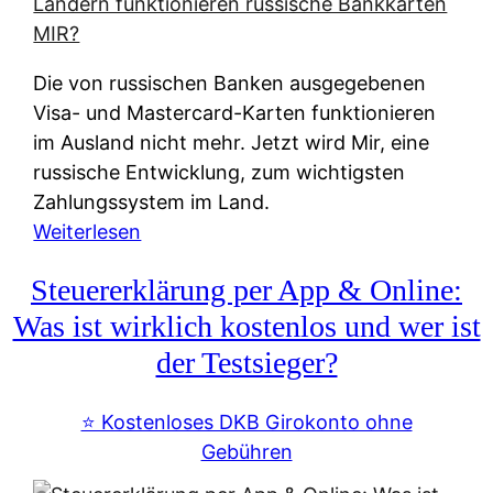
t
e
r
Die von russischen Banken ausgegebenen
n
Visa- und Mastercard-Karten funktionieren
a
im Ausland nicht mehr. Jetzt wird Mir, eine
t
russische Entwicklung, zum wichtigsten
i
Zahlungssystem im Land.
v
:
Weiterlesen
e
Z
&
Steuererklärung per App & Online:
a
f
h
Was ist wirklich kostenlos und wer ist
r
l
der Testsieger?
e
u
i
n
⭐️ Kostenloses DKB Girokonto ohne
e
g
Gebühren
A
s
u