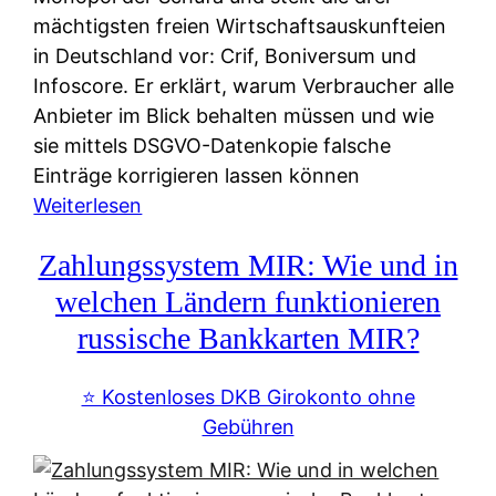
mächtigsten freien Wirtschaftsauskunfteien
in Deutschland vor: Crif, Boniversum und
Infoscore. Er erklärt, warum Verbraucher alle
Anbieter im Blick behalten müssen und wie
sie mittels DSGVO-Datenkopie falsche
Einträge korrigieren lassen können
:
Weiterlesen
S
Zahlungssystem MIR: Wie und in
c
h
welchen Ländern funktionieren
u
russische Bankkarten MIR?
f
a
⭐️ Kostenloses DKB Girokonto ohne
-
Gebühren
A
l