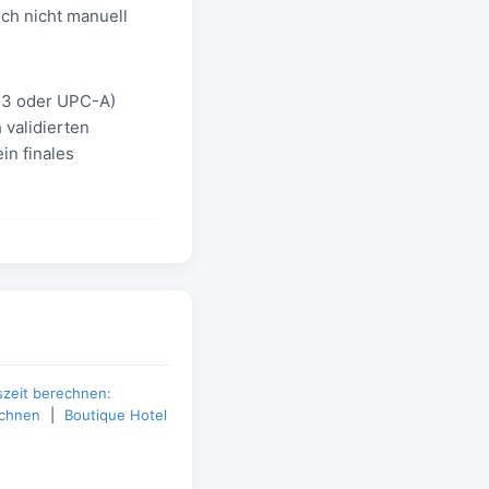
och nicht manuell
13 oder UPC-A)
 validierten
in finales
szeit berechnen:
chnen
|
Boutique Hotel