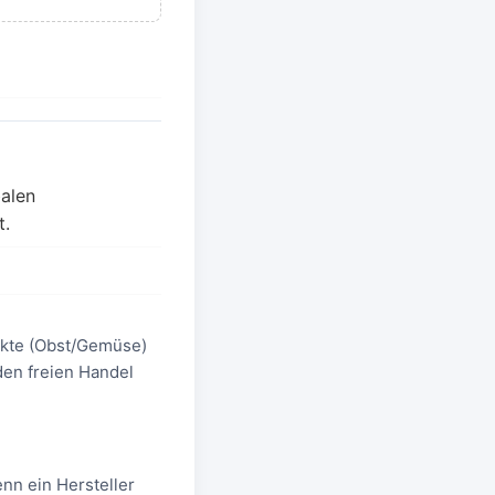
alen
t.
ukte (Obst/Gemüse)
den freien Handel
enn ein Hersteller