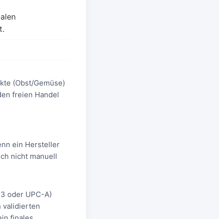
alen
t.
ukte (Obst/Gemüse)
den freien Handel
enn ein Hersteller
och nicht manuell
13 oder UPC-A)
 validierten
in finales