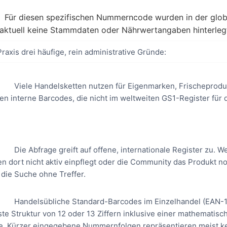
Für diesen spezifischen Nummerncode wurden in der glob
aktuell keine Stammdaten oder Nährwertangaben hinterleg
Praxis drei häufige, rein administrative Gründe:
Viele Handelsketten nutzen für Eigenmarken, Frischeprod
n interne Barcodes, die nicht im weltweiten GS1-Register für 
Die Abfrage greift auf offene, internationale Register zu. W
n dort nicht aktiv einpflegt oder die Community das Produkt n
t die Suche ohne Treffer.
Handelsübliche Standard-Barcodes im Einzelhandel (EAN-
ste Struktur von 12 oder 13 Ziffern inklusive einer mathematisch
de. Kürzer eingegebene Nummernfolgen repräsentieren meist ke