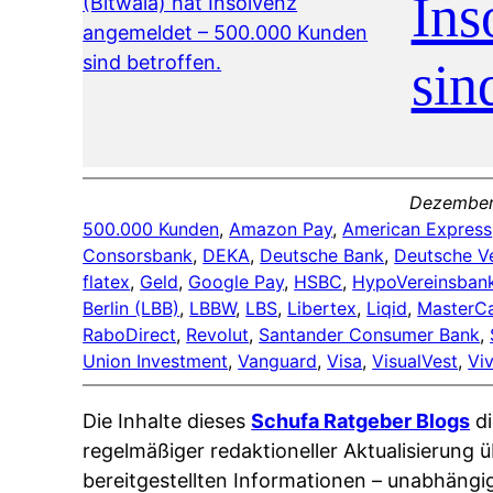
Ins
sin
Dezember
500.000 Kunden
, 
Amazon Pay
, 
American Express
Consorsbank
, 
DEKA
, 
Deutsche Bank
, 
Deutsche V
flatex
, 
Geld
, 
Google Pay
, 
HSBC
, 
HypoVereinsban
Berlin (LBB)
, 
LBBW
, 
LBS
, 
Libertex
, 
Liqid
, 
MasterC
RaboDirect
, 
Revolut
, 
Santander Consumer Bank
, 
Union Investment
, 
Vanguard
, 
Visa
, 
VisualVest
, 
Vi
Die Inhalte dieses
Schufa Ratgeber Blogs
di
regelmäßiger redaktioneller Aktualisierung ü
bereitgestellten Informationen – unabhängi