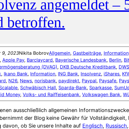
olvenz angemeldet –
d betroffen.
 9, 2023
Nikita Bobrov
Allgemein
, 
Gastbeiträge
, 
Information
, 
Apple Pay
, 
Barclaycard
, 
Bayerische Landesbank
, 
Berlin
, 
Bi
ermögensberatung (DVAG)
, 
DKB Deutsche Kreditbank
, 
DW
k
, 
Ikano Bank
, 
Information
, 
ING Bank
, 
Insolvenz
, 
iShares
, 
Kf
ard
, 
N26
, 
News
, 
norisbank
, 
paydirekt
, 
Paypal
, 
Paysafe
, 
Pays
Scalable
, 
Schwäbisch Hall
, 
Sparda-Bank
, 
Sparkasse
, 
SumU
vid Money
, 
Volks- und Raiffeisenbank
, 
Volkswagen Bank
, 
Wü
enen ausschließlich allgemeinen Informationszwecke
bernimmt der Blog keine Gewähr für Vollständigkeit, R
g davon, ob Sie unsere Inhalte auf
Englisch
,
Russisch