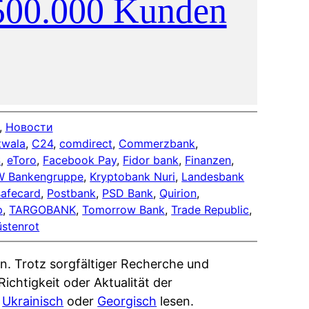
 500.000 Kunden
, 
Новости
twala
, 
C24
, 
comdirect
, 
Commerzbank
, 
S
, 
eToro
, 
Facebook Pay
, 
Fidor bank
, 
Finanzen
, 
W Bankengruppe
, 
Kryptobank Nuri
, 
Landesbank
afecard
, 
Postbank
, 
PSD Bank
, 
Quirion
, 
p
, 
TARGOBANK
, 
Tomorrow Bank
, 
Trade Republic
, 
stenrot
n. Trotz sorgfältiger Recherche und
ichtigkeit oder Aktualität der
,
Ukrainisch
oder
Georgisch
lesen.